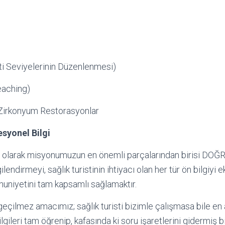
ti Seviyelerinin Düzenlenmesi)
eaching)
Zirkonyum Restorasyonlar
syonel Bilgi
arak misyonumuzun en önemli parçalarından birisi DOĞR
dirmeyi, sağlık turistinin ihtiyacı olan her tür ön bilgiyi ek
uniyetini tam kapsamlı sağlamaktır.
eçilmez amacımız; sağlık turisti bizimle çalışmasa bile en
gileri tam öğrenip, kafasında ki soru işaretlerini gidermiş bir