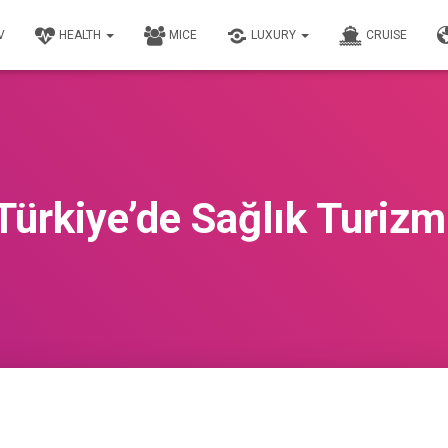
V
HEALTH
MICE
LUXURY
CRUISE
Türkiye’de Sağlık Turizm