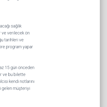
lacağı sağlık
r ve verilecek ön
u tarihleri ve
 göre program yapar
n az 15 gün önceden
r ve bu bilette
cisi kendi notlarını
i gelen müşteriyi