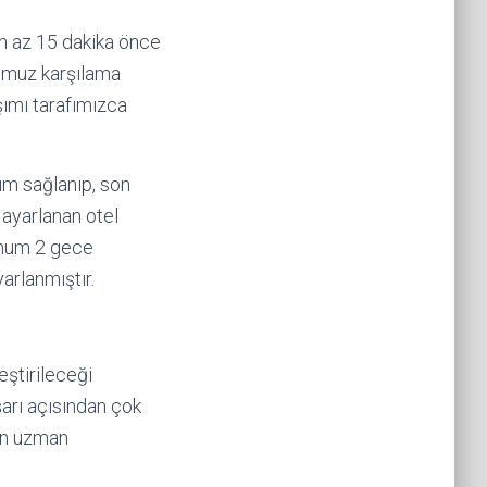
en az 15 dakika önce
cumuz karşılama
aşımı tarafımızca
ım sağlanıp, son
 ayarlanan otel
imum 2 gece
arlanmıştır.
eştirileceği
arı açısından çok
min uzman