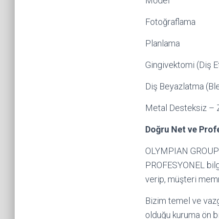
Model
Fotoğraflama
Planlama
Gingivektomi (Diş E
Diş Beyazlatma (Bl
Metal Desteksiz – 
Doğru Net ve Profe
OLYMPIAN GROUP ol
PROFESYONEL bilgilen
verip, müşteri memn
Bizim temel ve vazg
olduğu kuruma ön bil