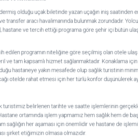
öndermiş olduğu uçak biletinde yazan uçağın iniş saatinden 
 ve transfer aracı havalimanında bulunmak zorundadır. Yol
el, hastane ve tercih ettiği programa göre şehir içi bütün ul
ih edilen programın niteliğine göre seçilmiş olan otele ulaş
eril ve tam kapsamlı hizmet sağlanmaktadır. Konaklama için
lduğu hastaneye yakın mesafede olup sağlık turistinin min
ğı otelde rahat etmesi için her türlü konfor düşünülerek ay
k turistimiz belirlenen tarihte ve saatte işlemlerinin gerçekl
. Hastane ortamında işlem yapmamız hem sağlık hem de baş
rtam sağlığın her aşaması için önemlidir ve hastane de işle
sı şirket etiğimizin olmasa olmazıdır.